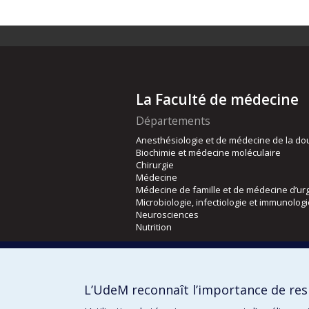
La Faculté de médecine
Départements
Anesthésiologie et de médecine de la do
Biochimie et médecine moléculaire
Chirurgie
Médecine
Médecine de famille et de médecine d’ur
Microbiologie, infectiologie et immunolog
Neurosciences
Nutrition
Écoles
Kinésiologie et des sciences de l’activité
L’UdeM reconnaît l’importance de resp
Orthophonie et audiologie
Réadaptation