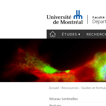
Faculté
Départ
ÉTUDES
RECHERC
/
/
Accueil
Ressources
Guides et formul
Réseau Sentinelles
Biobars