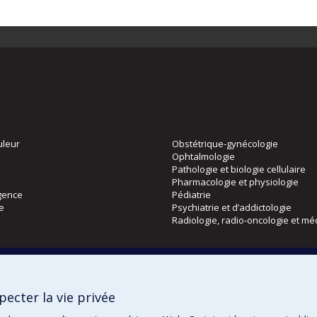
uleur
Obstétrique-gynécologie
Ophtalmologie
Pathologie et biologie cellulaire
Pharmacologie et physiologie
gence
Pédiatrie
ie
Psychiatrie et d’addictologie
Radiologie, radio-oncologie et mé
Directions
 physique
DPC
ecter la vie privée
CPASS
Éthique clinique