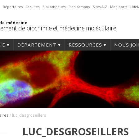
Répertoires
Facultés
Bibliothèques
Plan campus
Sites A-Z
Mon portail Ude
 de médecine
ement de biochimie et médecine moléculaire
HE
DÉPARTEMENT
RESSOURCES
NOUS JO
/
aires
luc_desgroseillers
LUC_DESGROSEILLERS