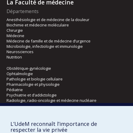
La Faculté de médecine
Départements
Anesthésiologie et de médecine de la douleur
Biochimie et médecine moléculaire
Chirurgie
Médecine
Médecine de famille et de médecine d’urgence
Microbiologie, infectiologie et immunologie
Neurosciences
Nutrition
Obstétrique-gynécologie
Ophtalmologie
Pathologie et biologie cellulaire
Pharmacologie et physiologie
Pédiatrie
Psychiatrie et d’addictologie
Radiologie, radio-oncologie et médecine nucléaire
Écoles
L’UdeM reconnaît l’importance de
Kinésiologie et des sciences de l’activité physique
respecter la vie privée