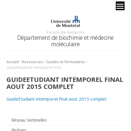
Faculté de médecine
Département de biochimie et médecine
moléculaire
/
/
/
Accueil
Ressources
Guides et formulaires
GuideEtudiant intemporel final aout 2015 complet
GUIDEETUDIANT INTEMPOREL FINAL
AOUT 2015 COMPLET
GuideEtudiant intemporel final aout 2015 complet
Réseau Sentinelles
Biobars