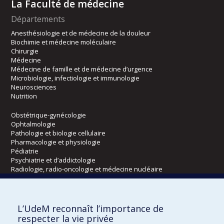
La Faculté de médecine
Départements
Anesthésiologie et de médecine de la douleur
Biochimie et médecine moléculaire
Chirurgie
Médecine
Médecine de famille et de médecine d’urgence
Microbiologie, infectiologie et immunologie
Neurosciences
Nutrition
Obstétrique-gynécologie
Ophtalmologie
Pathologie et biologie cellulaire
Pharmacologie et physiologie
Pédiatrie
Psychiatrie et d’addictologie
Radiologie, radio-oncologie et médecine nucléaire
Écoles
L’UdeM reconnaît l’importance de
Kinésiologie et des sciences de l’activité physique
respecter la vie privée