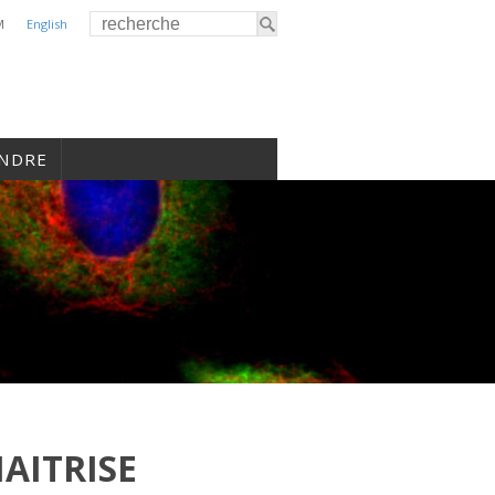
M
English
INDRE
AITRISE