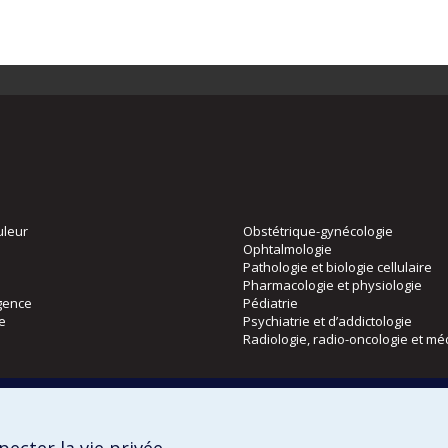
uleur
Obstétrique-gynécologie
Ophtalmologie
Pathologie et biologie cellulaire
Pharmacologie et physiologie
gence
Pédiatrie
ie
Psychiatrie et d’addictologie
Radiologie, radio-oncologie et mé
Directions
 physique
DPC