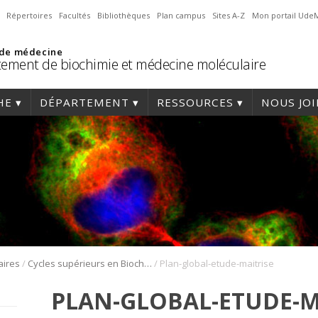
Répertoires
Facultés
Bibliothèques
Plan campus
Sites A-Z
Mon portail Ude
 de médecine
ement de biochimie et médecine moléculaire
HE
DÉPARTEMENT
RESSOURCES
NOUS JO
/
/
aires
Cycles supérieurs en Biochimie
Plan-global-etude-maitrise
PLAN-GLOBAL-ETUDE-M