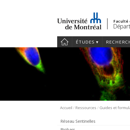
Faculté
Départ
ÉTUDES
RECHERC
/
/
Accueil
Ressources
Guides et formul
Réseau Sentinelles
Biobars