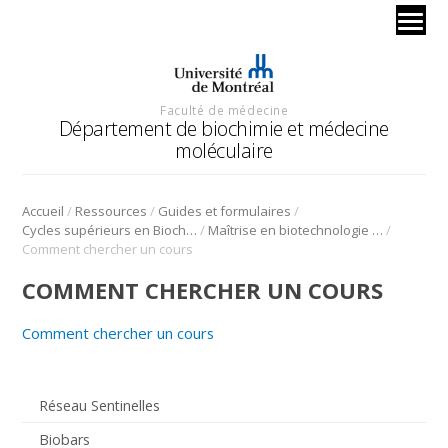
Faculté de médecine
Département de biochimie et médecine
moléculaire
/
/
/
Accueil
Ressources
Guides et formulaires
/
/
Cycles supérieurs en Biochimie
Maîtrise en biotechnologie appliquée au milieu industriel
Comment chercher un cours
COMMENT CHERCHER UN COURS
Comment chercher un cours
Réseau Sentinelles
Biobars