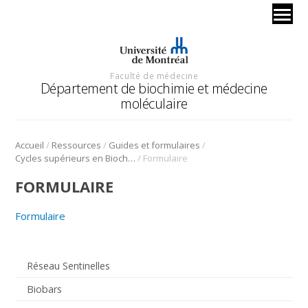
Faculté de médecine
Département de biochimie et médecine
moléculaire
/
/
/
Accueil
Ressources
Guides et formulaires
/
Cycles supérieurs en Biochimie
Formulaire
FORMULAIRE
Formulaire
Réseau Sentinelles
Biobars