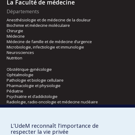
La Faculté de médecine
Départements
Anesthésiologie et de médecine de la douleur
Biochimie et médecine moléculaire
Chirurgie
Médecine
Médecine de famille et de médecine d’urgence
Microbiologie, infectiologie et immunologie
Neurosciences
Nutrition
Obstétrique-gynécologie
Ophtalmologie
Pathologie et biologie cellulaire
Pharmacologie et physiologie
Pédiatrie
Psychiatrie et d’addictologie
Radiologie, radio-oncologie et médecine nucléaire
Écoles
L’UdeM reconnaît l’importance de
Kinésiologie et des sciences de l’activité physique
respecter la vie privée