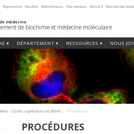
Répertoires
Facultés
Bibliothèques
Plan campus
Sites A-Z
Mon portail Ude
 de médecine
ement de biochimie et médecine moléculaire
HE
DÉPARTEMENT
RESSOURCES
NOUS JO
/
/
aires
Cycles supérieurs en Biochimie
Procédures
PROCÉDURES