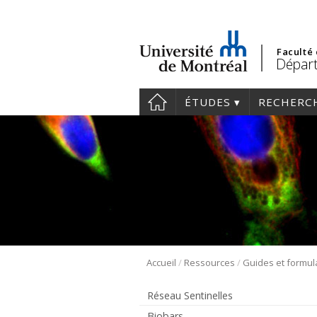
Faculté
Départ
ÉTUDES
RECHERC
/
/
Accueil
Ressources
Guides et formul
Réseau Sentinelles
Biobars