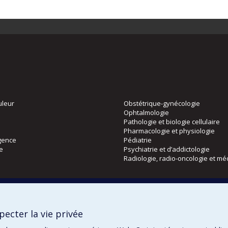
uleur
Obstétrique-gynécologie
Ophtalmologie
Pathologie et biologie cellulaire
Pharmacologie et physiologie
gence
Pédiatrie
ie
Psychiatrie et d’addictologie
Radiologie, radio-oncologie et mé
Directions
 physique
DPC
ecter la vie privée
CPASS
Éthique clinique