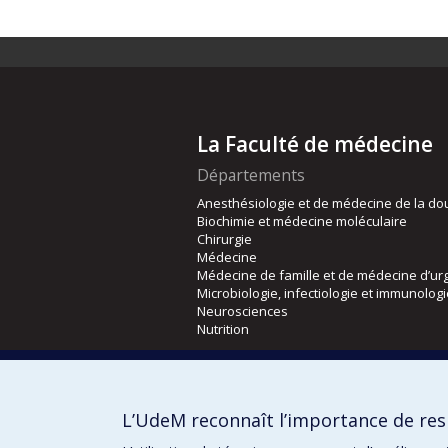
La Faculté de médecine
Départements
Anesthésiologie et de médecine de la do
Biochimie et médecine moléculaire
Chirurgie
Médecine
Médecine de famille et de médecine d’ur
Microbiologie, infectiologie et immunolog
Neurosciences
Nutrition
Écoles
Kinésiologie et des sciences de l’activité
L’UdeM reconnaît l’importance de resp
Orthophonie et audiologie
Réadaptation