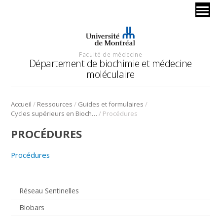
Faculté de médecine
Département de biochimie et médecine
moléculaire
/
/
/
Accueil
Ressources
Guides et formulaires
/
Cycles supérieurs en Biochimie
Procédures
PROCÉDURES
Procédures
Réseau Sentinelles
Biobars