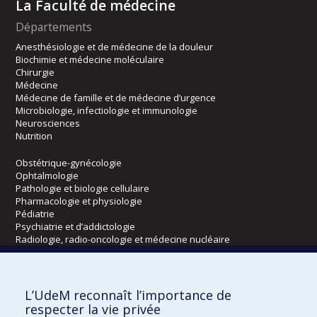
La Faculté de médecine
Départements
Anesthésiologie et de médecine de la douleur
Biochimie et médecine moléculaire
Chirurgie
Médecine
Médecine de famille et de médecine d’urgence
Microbiologie, infectiologie et immunologie
Neurosciences
Nutrition
Obstétrique-gynécologie
Ophtalmologie
Pathologie et biologie cellulaire
Pharmacologie et physiologie
Pédiatrie
Psychiatrie et d’addictologie
Radiologie, radio-oncologie et médecine nucléaire
Écoles
L’UdeM reconnaît l’importance de
Kinésiologie et des sciences de l’activité physique
respecter la vie privée