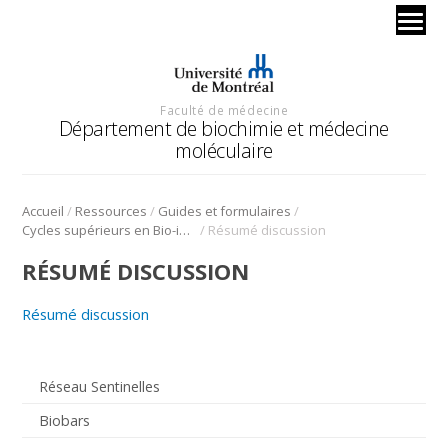
Faculté de médecine
Département de biochimie et médecine
moléculaire
/
/
/
Accueil
Ressources
Guides et formulaires
/
Cycles supérieurs en Bio-informatique
Résumé discussion
RÉSUMÉ DISCUSSION
Résumé discussion
Réseau Sentinelles
Biobars