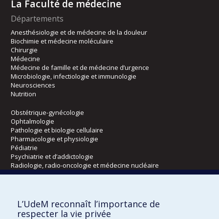
La Faculté de médecine
Départements
Anesthésiologie et de médecine de la douleur
Biochimie et médecine moléculaire
Chirurgie
Médecine
Médecine de famille et de médecine d’urgence
Microbiologie, infectiologie et immunologie
Neurosciences
Nutrition
Obstétrique-gynécologie
Ophtalmologie
Pathologie et biologie cellulaire
Pharmacologie et physiologie
Pédiatrie
Psychiatrie et d’addictologie
Radiologie, radio-oncologie et médecine nucléaire
Écoles
L’UdeM reconnaît l’importance de
Kinésiologie et des sciences de l’activité physique
respecter la vie privée