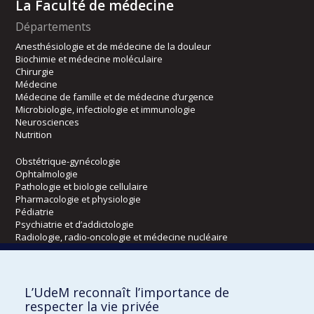
La Faculté de médecine
Départements
Anesthésiologie et de médecine de la douleur
Biochimie et médecine moléculaire
Chirurgie
Médecine
Médecine de famille et de médecine d’urgence
Microbiologie, infectiologie et immunologie
Neurosciences
Nutrition
Obstétrique-gynécologie
Ophtalmologie
Pathologie et biologie cellulaire
Pharmacologie et physiologie
Pédiatrie
Psychiatrie et d’addictologie
Radiologie, radio-oncologie et médecine nucléaire
Écoles
L’UdeM reconnaît l’importance de
Kinésiologie et des sciences de l’activité physique
respecter la vie privée