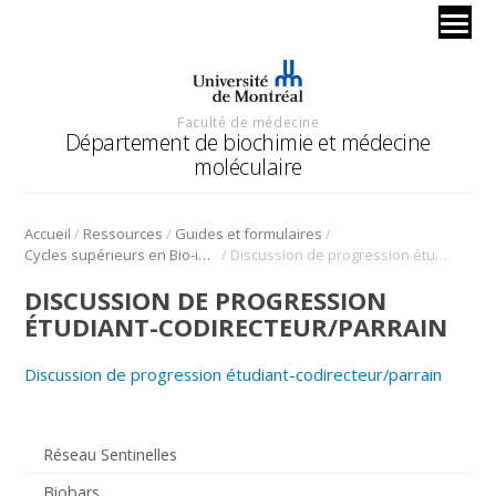
Faculté de médecine
Département de biochimie et médecine
moléculaire
/
/
/
Accueil
Ressources
Guides et formulaires
/
Cycles supérieurs en Bio-informatique
Discussion de progression étudiant-codirecteur/parrain
DISCUSSION DE PROGRESSION
ÉTUDIANT-CODIRECTEUR/PARRAIN
Discussion de progression étudiant-codirecteur/parrain
Réseau Sentinelles
Biobars