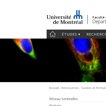
Faculté
Départ
ÉTUDES
RECHERC
/
/
Accueil
Ressources
Guides et formul
Réseau Sentinelles
Biobars