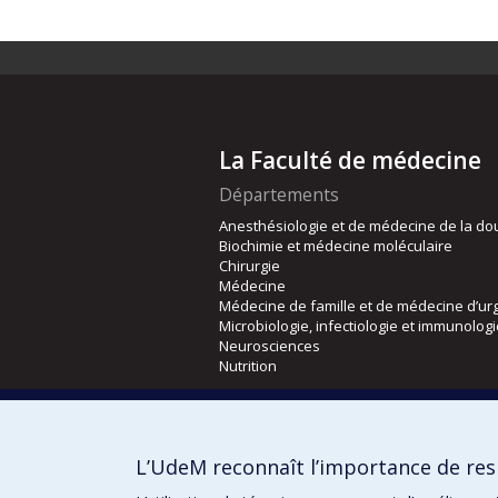
La Faculté de médecine
Départements
Anesthésiologie et de médecine de la do
Biochimie et médecine moléculaire
Chirurgie
Médecine
Médecine de famille et de médecine d’ur
Microbiologie, infectiologie et immunolog
Neurosciences
Nutrition
Écoles
Kinésiologie et des sciences de l’activité
L’UdeM reconnaît l’importance de resp
Orthophonie et audiologie
Réadaptation