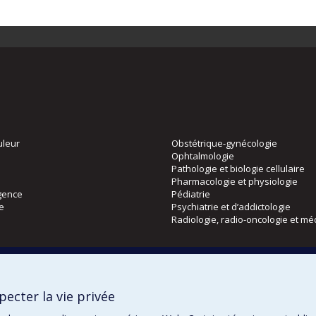
uleur
Obstétrique-gynécologie
Ophtalmologie
Pathologie et biologie cellulaire
Pharmacologie et physiologie
gence
Pédiatrie
ie
Psychiatrie et d’addictologie
Radiologie, radio-oncologie et mé
Directions
 physique
DPC
ecter la vie privée
CPASS
Éthique clinique