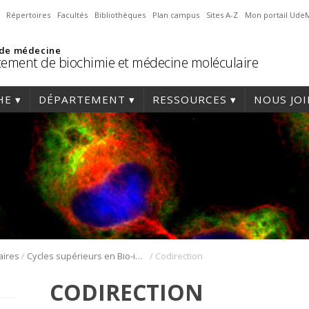
Répertoires
Facultés
Bibliothèques
Plan campus
Sites A-Z
Mon portail Ude
 de médecine
ement de biochimie et médecine moléculaire
HE
DÉPARTEMENT
RESSOURCES
NOUS JO
/
/
aires
Cycles supérieurs en Bio-informatique
Codirection
CODIRECTION