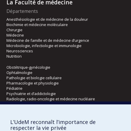
La Faculté de médecine
Départements
Anesthésiologie et de médecine de la douleur
Biochimie et médecine moléculaire
Chirurgie
Médecine
Médecine de famille et de médecine d’urgence
Microbiologie, infectiologie et immunologie
Neurosciences
Nutrition
Obstétrique-gynécologie
Ophtalmologie
Pathologie et biologie cellulaire
Pharmacologie et physiologie
Pédiatrie
Psychiatrie et d’addictologie
Radiologie, radio-oncologie et médecine nucléaire
Écoles
L’UdeM reconnaît l’importance de
Kinésiologie et des sciences de l’activité physique
respecter la vie privée