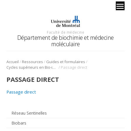
Faculté de médecine
Département de biochimie et médecine
moléculaire
/
/
/
Accueil
Ressources
Guides et formulaires
/
Cycles supérieurs en Bio-informatique
Passage direct
PASSAGE DIRECT
Passage direct
Réseau Sentinelles
Biobars