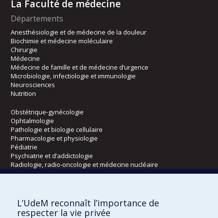
La Faculté de médecine
Départements
Anesthésiologie et de médecine de la douleur
Biochimie et médecine moléculaire
Chirurgie
Médecine
Médecine de famille et de médecine d’urgence
Microbiologie, infectiologie et immunologie
Neurosciences
Nutrition
Obstétrique-gynécologie
Ophtalmologie
Pathologie et biologie cellulaire
Pharmacologie et physiologie
Pédiatrie
Psychiatrie et d’addictologie
Radiologie, radio-oncologie et médecine nucléaire
Écoles
L’UdeM reconnaît l’importance de
Kinésiologie et des sciences de l’activité physique
respecter la vie privée