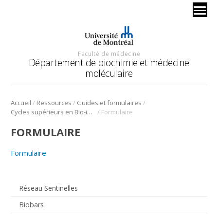
Faculté de médecine
Département de biochimie et médecine
moléculaire
/
/
/
Accueil
Ressources
Guides et formulaires
/
Cycles supérieurs en Bio-informatique
Formulaire
FORMULAIRE
Formulaire
Réseau Sentinelles
Biobars