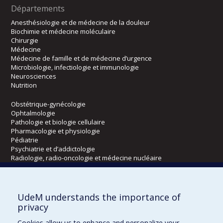
Départements
Anesthésiologie et de médecine de la douleur
Biochimie et médecine moléculaire
Chirurgie
Médecine
Médecine de famille et de médecine d’urgence
Microbiologie, infectiologie et immunologie
Neurosciences
Nutrition
Obstétrique-gynécologie
Ophtalmologie
Pathologie et biologie cellulaire
Pharmacologie et physiologie
Pédiatrie
Psychiatrie et d’addictologie
Radiologie, radio-oncologie et médecine nucléaire
Écoles
UdeM understands the importance of
Kinésiologie et des sciences de l’activité physique
privacy
Orthophonie et audiologie
Cookies allow us to enhance and personalize your