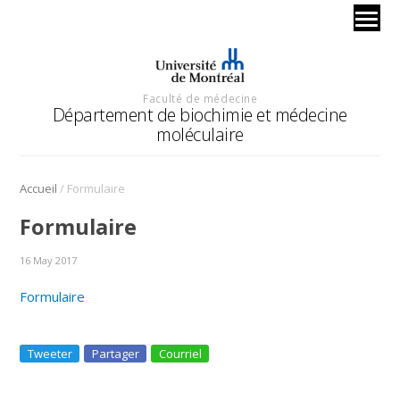
Faculté de médecine
Département de biochimie et médecine
moléculaire
/
Accueil
Formulaire
Formulaire
16 May 2017
Formulaire
Tweeter
Partager
Courriel