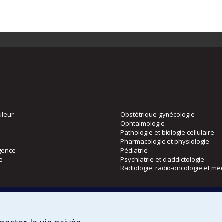
uleur
Obstétrique-gynécologie
Ophtalmologie
Pathologie et biologie cellulaire
Pharmacologie et physiologie
gence
Pédiatrie
ie
Psychiatrie et d’addictologie
Radiologie, radio-oncologie et mé
Directions
 physique
DPC