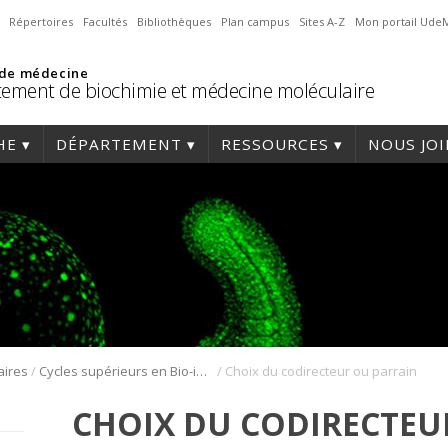
Répertoires
Facultés
Bibliothèques
Plan campus
Sites A-Z
Mon portail Ude
 de médecine
ement de biochimie et médecine moléculaire
HE
DÉPARTEMENT
RESSOURCES
NOUS JO
/
/
aires
Cycles supérieurs en Bio-informatique
Choix du codirecteur ou parrain
CHOIX DU CODIRECTEU