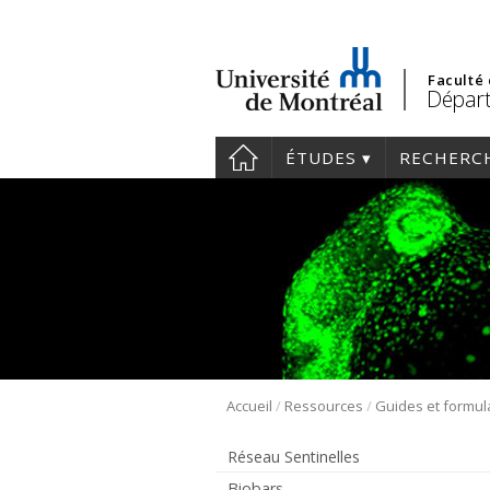
Faculté
Départ
ÉTUDES
RECHERC
/
/
Accueil
Ressources
Guides et formul
Réseau Sentinelles
Biobars