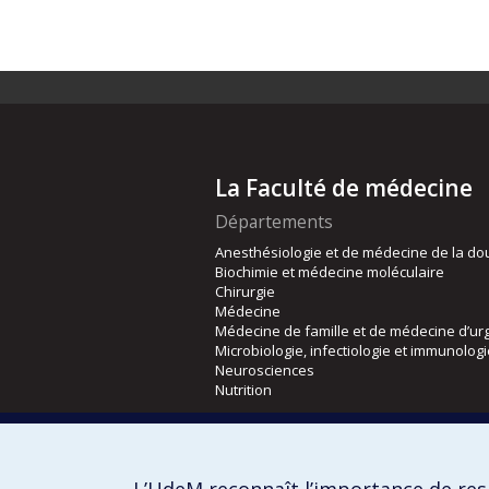
La Faculté de médecine
Départements
Anesthésiologie et de médecine de la do
Biochimie et médecine moléculaire
Chirurgie
Médecine
Médecine de famille et de médecine d’ur
Microbiologie, infectiologie et immunolog
Neurosciences
Nutrition
Écoles
Kinésiologie et des sciences de l’activité