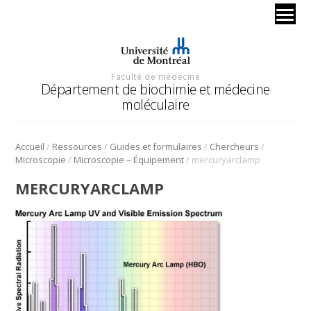
Faculté de médecine
Département de biochimie et médecine
moléculaire
/
/
/
/
Accueil
Ressources
Guides et formulaires
Chercheurs
/
/
Microscopie
Microscopie – Équipement
mercuryarclamp
MERCURYARCLAMP