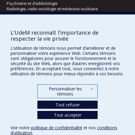
Psychiatrie et d’addictologie
Radiologie, radio-oncologie et médecine nucléaire
Écoles
L’UdeM reconnaît l’importance de
Kinésiologie et des sciences de l’activité physique
respecter la vie privée
Orthophonie et audiologie
L’utilisation de témoins nous permet d’améliorer et de
Réadaptation
personnaliser votre expérience Web. Certains témoins
sont obligatoires pour assurer le fonctionnement et la
Directions
sécurité du site Web, alors que d’autres enregistrent vos
préférences. En acceptant tout, vous consentez à notre
DPC
utilisation de témoins pour mieux répondre à vos besoins.
CPASS
Éthique clinique
Personnaliser les
>
témoins
Tout refuser
Tout accepter
Voir notre
politique de confidentialité
et nos
conditions
d’utilisation
.