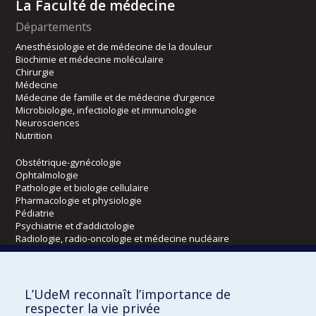
La Faculté de médecine
Départements
Anesthésiologie et de médecine de la douleur
Biochimie et médecine moléculaire
Chirurgie
Médecine
Médecine de famille et de médecine d’urgence
Microbiologie, infectiologie et immunologie
Neurosciences
Nutrition
Obstétrique-gynécologie
Ophtalmologie
Pathologie et biologie cellulaire
Pharmacologie et physiologie
Pédiatrie
Psychiatrie et d’addictologie
Radiologie, radio-oncologie et médecine nucléaire
Écoles
L’UdeM reconnaît l’importance de
Kinésiologie et des sciences de l’activité physique
respecter la vie privée