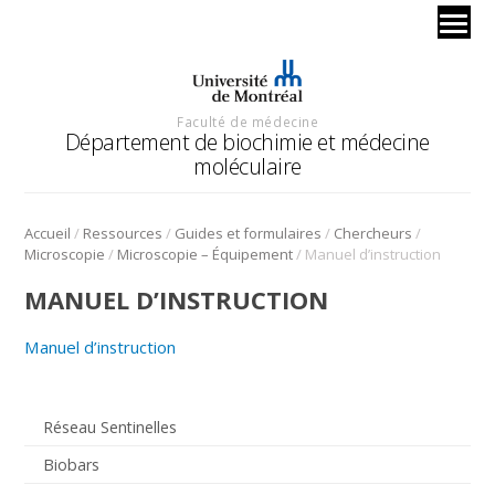
Faculté de médecine
Département de biochimie et médecine
moléculaire
/
/
/
/
Accueil
Ressources
Guides et formulaires
Chercheurs
/
/
Microscopie
Microscopie – Équipement
Manuel d’instruction
MANUEL D’INSTRUCTION
Manuel d’instruction
Réseau Sentinelles
Biobars