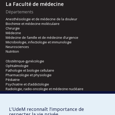
La Faculté de médecine
Départements
Anesthésiologie et de médecine de la douleur
Biochimie et médecine moléculaire
Chirurgie
Médecine
Médecine de famille et de médecine d’urgence
Microbiologie, infectiologie et immunologie
Neurosciences
Nutrition
Obstétrique-gynécologie
Ophtalmologie
Pathologie et biologie cellulaire
Pharmacologie et physiologie
Pédiatrie
Psychiatrie et d’addictologie
Radiologie, radio-oncologie et médecine nucléaire
Écoles
L’UdeM reconnaît l’importance de
Kinésiologie et des sciences de l’activité physique
respecter la vie privée