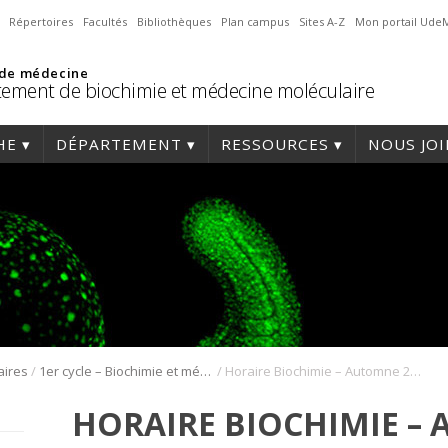
Répertoires
Facultés
Bibliothèques
Plan campus
Sites A-Z
Mon portail Ude
 de médecine
ement de biochimie et médecine moléculaire
HE
DÉPARTEMENT
RESSOURCES
NOUS JO
/
/
aires
1er cycle – Biochimie et médecine moléculaire
Horaire Biochimie – Automne 2026
HORAIRE BIOCHIMIE –