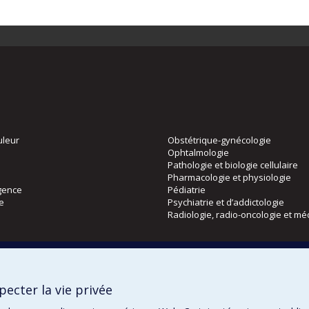
uleur
Obstétrique-gynécologie
Ophtalmologie
Pathologie et biologie cellulaire
Pharmacologie et physiologie
gence
Pédiatrie
ie
Psychiatrie et d’addictologie
Radiologie, radio-oncologie et mé
Directions
 physique
DPC
ecter la vie privée
CPASS
Éthique clinique