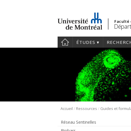
Faculté
Départ
ÉTUDES
RECHERC
/
/
Accueil
Ressources
Guides et formul
Réseau Sentinelles
Biobars