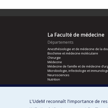
La Faculté de médecine
Départements
Anesthésiologie et de médecine de la do
Biochimie et médecine moléculaire
Chirurgie
Médecine
Médecine de famille et de médecine d’ur
Microbiologie, infectiologie et immunolog
Neurosciences
Nutrition
Écoles
Kinésiologie et des sciences de l’activité
L’UdeM reconnaît l’importance de resp
Orthophonie et audiologie
Réadaptation