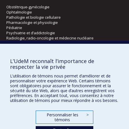
Obstétrique-gynécologie
Ophtalmologie
Pathologie et biologie cellulaire
Pharmacologie et physiologie
Pédiatrie
Psychiatrie et d’addictologie
Radiologie, radio-oncologie et médecine nucléaire
Écoles
L’UdeM reconnaît l’importance de
Kinésiologie et des sciences de l’activité physique
respecter la vie privée
Orthophonie et audiologie
L’utilisation de témoins nous permet d’améliorer et de
Réadaptation
personnaliser votre expérience Web. Certains témoins
sont obligatoires pour assurer le fonctionnement et la
Directions
sécurité du site Web, alors que d’autres enregistrent vos
préférences. En acceptant tout, vous consentez à notre
DPC
utilisation de témoins pour mieux répondre à vos besoins.
CPASS
Éthique clinique
Personnaliser les
>
témoins