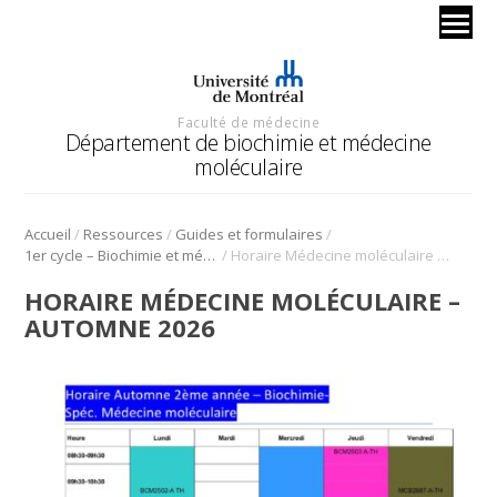
Faculté de médecine
Département de biochimie et médecine
moléculaire
/
/
/
Accueil
Ressources
Guides et formulaires
/
1er cycle – Biochimie et médecine moléculaire
Horaire Médecine moléculaire – Automne 2026
HORAIRE MÉDECINE MOLÉCULAIRE –
AUTOMNE 2026