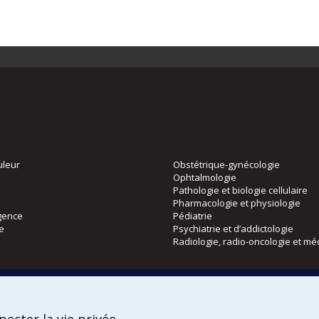
uleur
Obstétrique-gynécologie
Ophtalmologie
Pathologie et biologie cellulaire
Pharmacologie et physiologie
gence
Pédiatrie
ie
Psychiatrie et d’addictologie
Radiologie, radio-oncologie et mé
Directions
 physique
DPC