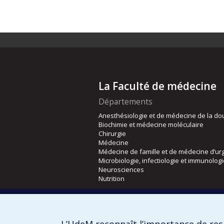
La Faculté de médecine
Départements
Anesthésiologie et de médecine de la do
Biochimie et médecine moléculaire
Chirurgie
Médecine
Médecine de famille et de médecine d’ur
Microbiologie, infectiologie et immunolog
Neurosciences
Nutrition
Écoles
Kinésiologie et des sciences de l’activité