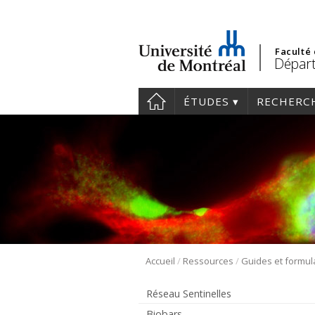
Faculté
Départ
ÉTUDES
RECHERC
/
/
Accueil
Ressources
Guides et formul
Réseau Sentinelles
Biobars