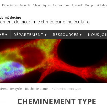
Répertoires
Facultés
Bibliothèques
Plan campus
Sites A-Z
Mon portail Ude
 de médecine
ement de biochimie et médecine moléculaire
HE
DÉPARTEMENT
RESSOURCES
NOUS JO
/
/
aires
1er cycle – Biochimie et médecine moléculaire
Cheminement type
CHEMINEMENT TYPE