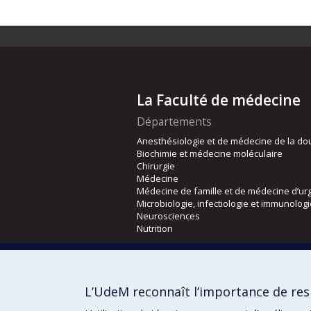
La Faculté de médecine
Départements
Anesthésiologie et de médecine de la do
Biochimie et médecine moléculaire
Chirurgie
Médecine
Médecine de famille et de médecine d’ur
Microbiologie, infectiologie et immunolog
Neurosciences
Nutrition
Écoles
Kinésiologie et des sciences de l’activité
L’UdeM reconnaît l’importance de resp
Orthophonie et audiologie
Réadaptation