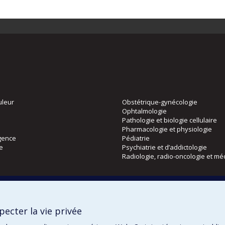
uleur
Obstétrique-gynécologie
Ophtalmologie
Pathologie et biologie cellulaire
Pharmacologie et physiologie
gence
Pédiatrie
ie
Psychiatrie et d’addictologie
Radiologie, radio-oncologie et mé
Directions
 physique
DPC
ecter la vie privée
CPASS
Éthique clinique