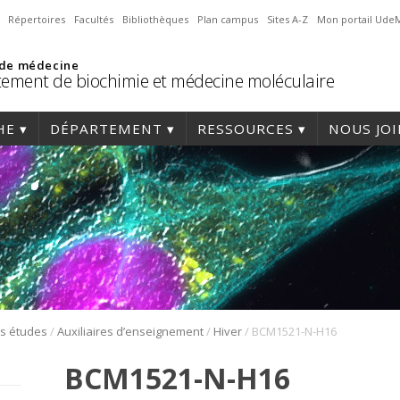
Répertoires
Facultés
Bibliothèques
Plan campus
Sites A-Z
Mon portail Ude
 de médecine
ement de biochimie et médecine moléculaire
HE
DÉPARTEMENT
RESSOURCES
NOUS JO
/
/
/
es études
Auxiliaires d’enseignement
Hiver
BCM1521-N-H16
BCM1521-N-H16