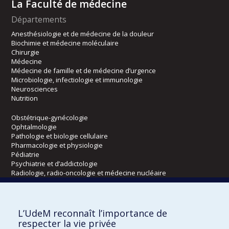
La Faculté de médecine
Départements
Anesthésiologie et de médecine de la douleur
Biochimie et médecine moléculaire
Chirurgie
Médecine
Médecine de famille et de médecine d’urgence
Microbiologie, infectiologie et immunologie
Neurosciences
Nutrition
Obstétrique-gynécologie
Ophtalmologie
Pathologie et biologie cellulaire
Pharmacologie et physiologie
Pédiatrie
Psychiatrie et d’addictologie
Radiologie, radio-oncologie et médecine nucléaire
Écoles
L’UdeM reconnaît l’importance de
Kinésiologie et des sciences de l’activité physique
respecter la vie privée