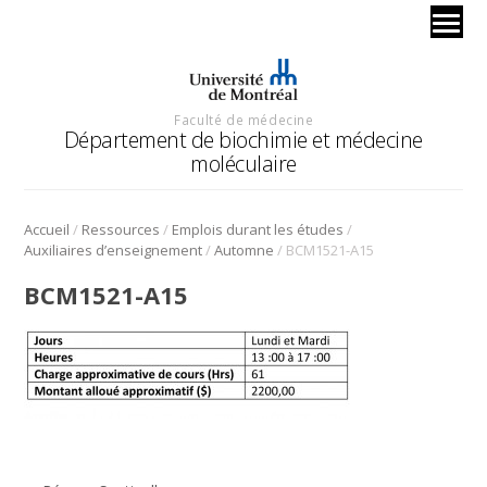
Faculté de médecine
Département de biochimie et médecine
moléculaire
/
/
/
Accueil
Ressources
Emplois durant les études
/
/
Auxiliaires d’enseignement
Automne
BCM1521-A15
BCM1521-A15