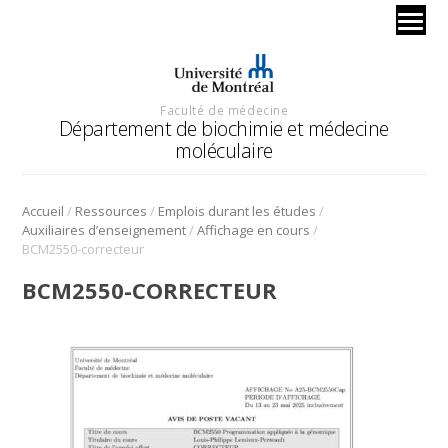
Faculté de médecine
Département de biochimie et médecine
moléculaire
/
/
/
Accueil
Ressources
Emplois durant les études
/
/
Auxiliaires d’enseignement
Affichage en cours
BCM2550-correcteur
BCM2550-CORRECTEUR