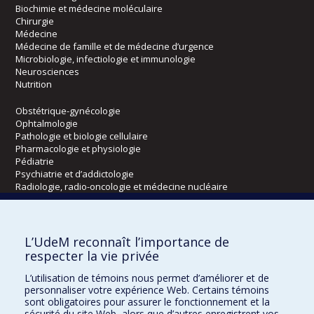
Biochimie et médecine moléculaire
Chirurgie
Médecine
Médecine de famille et de médecine d’urgence
Microbiologie, infectiologie et immunologie
Neurosciences
Nutrition
Obstétrique-gynécologie
Ophtalmologie
Pathologie et biologie cellulaire
Pharmacologie et physiologie
Pédiatrie
Psychiatrie et d’addictologie
Radiologie, radio-oncologie et médecine nucléaire
Écoles
L’UdeM reconnaît l’importance de
Kinésiologie et des sciences de l’activité physique
respecter la vie privée
Orthophonie et audiologie
L’utilisation de témoins nous permet d’améliorer et de
Réadaptation
personnaliser votre expérience Web. Certains témoins
sont obligatoires pour assurer le fonctionnement et la
Directions
sécurité du site Web, alors que d’autres enregistrent vos