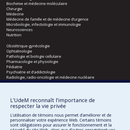
Biochimie et médecine moléculaire
Chirurgie
Médecine
Médecine de famille et de médecine d’urgence
Microbiologie, infectiologie et immunologie
Neurosciences
Nutrition
Obstétrique-gynécologie
Ophtalmologie
Pathologie et biologie cellulaire
Pharmacologie et physiologie
Pédiatrie
Psychiatrie et d’addictologie
Radiologie, radio-oncologie et médecine nucléaire
Écoles
L’UdeM reconnaît l’importance de
Kinésiologie et des sciences de l’activité physique
respecter la vie privée
Orthophonie et audiologie
L’utilisation de témoins nous permet d’améliorer et de
Réadaptation
personnaliser votre expérience Web. Certains témoins
sont obligatoires pour assurer le fonctionnement et la
Directions
sécurité du site Web, alors que d’autres enregistrent vos