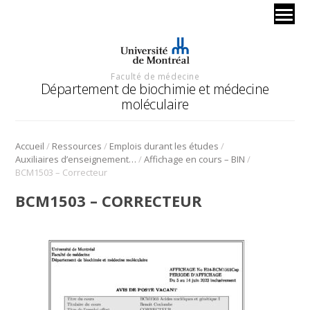
Faculté de médecine
Département de biochimie et médecine
moléculaire
/
/
/
Accueil
Ressources
Emplois durant les études
/
/
Auxiliaires d’enseignement bio-informatique
Affichage en cours – BIN
BCM1503 – Correcteur
BCM1503 – CORRECTEUR