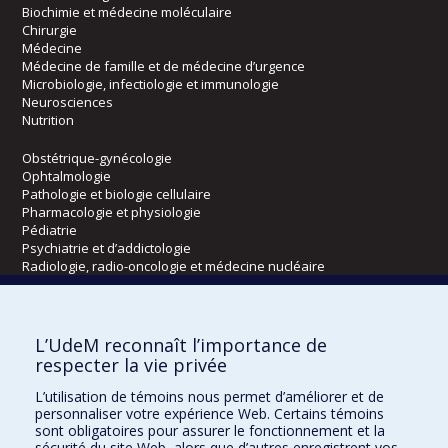
Biochimie et médecine moléculaire
Chirurgie
Médecine
Médecine de famille et de médecine d’urgence
Microbiologie, infectiologie et immunologie
Neurosciences
Nutrition
Obstétrique-gynécologie
Ophtalmologie
Pathologie et biologie cellulaire
Pharmacologie et physiologie
Pédiatrie
Psychiatrie et d’addictologie
Radiologie, radio-oncologie et médecine nucléaire
Écoles
L’UdeM reconnaît l’importance de
Kinésiologie et des sciences de l’activité physique
respecter la vie privée
Orthophonie et audiologie
L’utilisation de témoins nous permet d’améliorer et de
Réadaptation
personnaliser votre expérience Web. Certains témoins
sont obligatoires pour assurer le fonctionnement et la
Directions
sécurité du site Web, alors que d’autres enregistrent vos