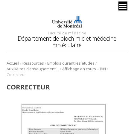
Faculté de médecine
Département de biochimie et médecine
moléculaire
/
/
/
Accueil
Ressources
Emplois durant les études
/
/
Auxiliaires d’enseignement bio-informatique
Affichage en cours – BIN
Correcteur
CORRECTEUR