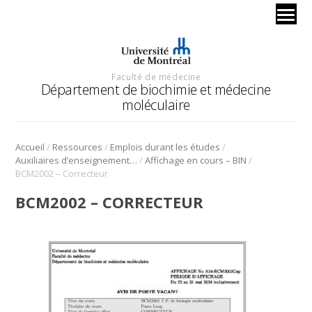
Faculté de médecine
Département de biochimie et médecine
moléculaire
/
/
/
Accueil
Ressources
Emplois durant les études
/
/
Auxiliaires d’enseignement bio-informatique
Affichage en cours – BIN
BCM2002 – Correcteur
BCM2002 – CORRECTEUR