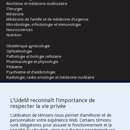
Biochimie et médecine moléculaire
Chirurgie
Médecine
Médecine de famille et de médecine d’urgence
Microbiologie, infectiologie et immunologie
Neurosciences
Nutrition
Obstétrique-gynécologie
Ophtalmologie
Pathologie et biologie cellulaire
Pharmacologie et physiologie
Pédiatrie
Psychiatrie et d’addictologie
Radiologie, radio-oncologie et médecine nucléaire
Écoles
L’UdeM reconnaît l’importance de
Kinésiologie et des sciences de l’activité physique
respecter la vie privée
Orthophonie et audiologie
L’utilisation de témoins nous permet d’améliorer et de
Réadaptation
personnaliser votre expérience Web. Certains témoins
sont obligatoires pour assurer le fonctionnement et la
Directions
sécurité du site Web, alors que d’autres enregistrent vos