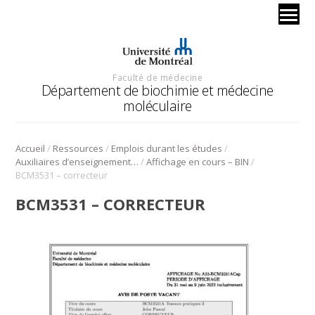
Faculté de médecine
Département de biochimie et médecine
moléculaire
/
/
/
Accueil
Ressources
Emplois durant les études
/
/
Auxiliaires d’enseignement bio-informatique
Affichage en cours – BIN
BCM3531 – correcteur
BCM3531 – CORRECTEUR