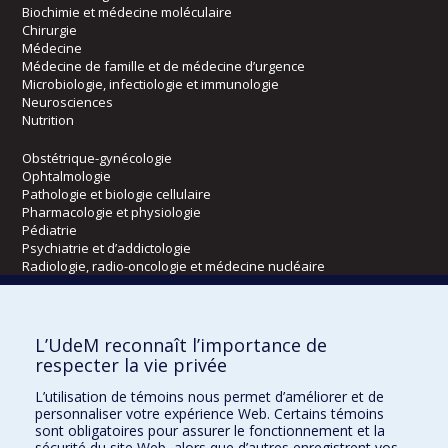
Biochimie et médecine moléculaire
Chirurgie
Médecine
Médecine de famille et de médecine d’urgence
Microbiologie, infectiologie et immunologie
Neurosciences
Nutrition
Obstétrique-gynécologie
Ophtalmologie
Pathologie et biologie cellulaire
Pharmacologie et physiologie
Pédiatrie
Psychiatrie et d’addictologie
Radiologie, radio-oncologie et médecine nucléaire
Écoles
L’UdeM reconnaît l’importance de
Kinésiologie et des sciences de l’activité physique
respecter la vie privée
Orthophonie et audiologie
L’utilisation de témoins nous permet d’améliorer et de
Réadaptation
personnaliser votre expérience Web. Certains témoins
sont obligatoires pour assurer le fonctionnement et la
Directions
sécurité du site Web, alors que d’autres enregistrent vos