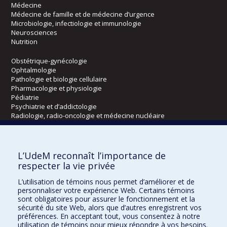
Médecine
Médecine de famille et de médecine d’urgence
Microbiologie, infectiologie et immunologie
Neurosciences
Nutrition
Obstétrique-gynécologie
Ophtalmologie
Pathologie et biologie cellulaire
Pharmacologie et physiologie
Pédiatrie
Psychiatrie et d’addictologie
Radiologie, radio-oncologie et médecine nucléaire
Écoles
L’UdeM reconnaît l’importance de
Kinésiologie et des sciences de l’activité physique
respecter la vie privée
Orthophonie et audiologie
L’utilisation de témoins nous permet d’améliorer et de
Réadaptation
personnaliser votre expérience Web. Certains témoins
sont obligatoires pour assurer le fonctionnement et la
Directions
sécurité du site Web, alors que d’autres enregistrent vos
préférences. En acceptant tout, vous consentez à notre
DPC
utilisation de témoins pour mieux répondre à vos besoins.