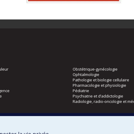
uleur
Obstétrique-gynécologie
Ophtalmologie
Pathologie et biologie cellulaire
Pharmacologie et physiologie
gence
Pédiatrie
ie
Psychiatrie et d’addictologie
Radiologie, radio-oncologie et mé
Directions
 physique
DPC