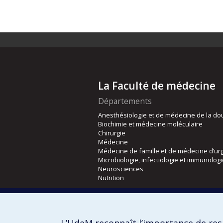
La Faculté de médecine
Départements
Anesthésiologie et de médecine de la do
Biochimie et médecine moléculaire
Chirurgie
Médecine
Médecine de famille et de médecine d’ur
Microbiologie, infectiologie et immunolog
Neurosciences
Nutrition
Écoles
Kinésiologie et des sciences de l’activité