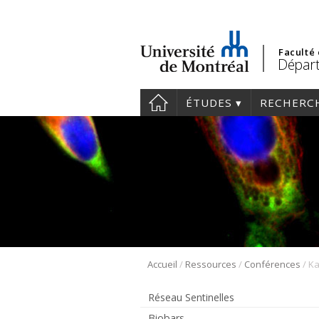
Faculté
Départ
ÉTUDES
RECHERC
/
/
/
Accueil
Ressources
Conférences
Ka
Réseau Sentinelles
Biobars