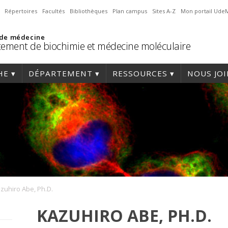
Répertoires
Facultés
Bibliothèques
Plan campus
Sites A-Z
Mon portail Ude
 de médecine
ement de biochimie et médecine moléculaire
HE
DÉPARTEMENT
RESSOURCES
NOUS JO
zuhiro Abe, Ph.D.
KAZUHIRO ABE, PH.D.