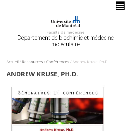
Faculté de médecine
Département de biochimie et médecine
moléculaire
/
/
/
Accueil
Ressources
Conférences
Andrew Kruse, Ph.D.
ANDREW KRUSE, PH.D.