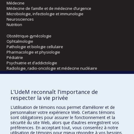
Médecine
Médecine de famille et de médecine d’urgence
Microbiologie, infectiologie et immunologie
Neurosciences
Nutrition
Obstétrique-gynécologie
Ophtalmologie
Pathologie et biologie cellulaire
Pharmacologie et physiologie
Pédiatrie
Psychiatrie et d’addictologie
Radiologie, radio-oncologie et médecine nucléaire
Écoles
L’UdeM reconnaît l’importance de
Kinésiologie et des sciences de l’activité physique
respecter la vie privée
Orthophonie et audiologie
L’utilisation de témoins nous permet d’améliorer et de
Réadaptation
personnaliser votre expérience Web. Certains témoins
sont obligatoires pour assurer le fonctionnement et la
Directions
sécurité du site Web, alors que d’autres enregistrent vos
préférences. En acceptant tout, vous consentez à notre
DPC
utilisation de témoins pour mieux répondre à vos besoins.