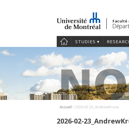
Faculté
Départ
STUDIES
RESEARC
/
Accueil
2026-02-23_AndrewKruse
2026-02-23_AndrewKr