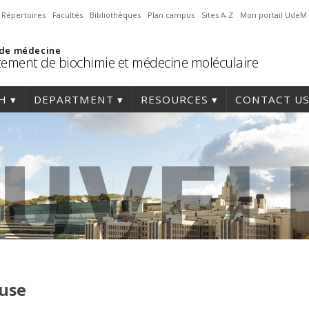
Répertoires
Facultés
Bibliothèques
Plan campus
Sites A-Z
Mon portail UdeM
 de médecine
ement de biochimie et médecine moléculaire
H
DEPARTMENT
RESOURCES
CONTACT U
use