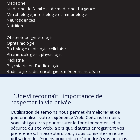
Médecine
Médecine de famille et de médecine d’urgence
Microbiologie, infectiologie et immunologie
Neurosciences
Nutrition
Obstétrique-gynécologie
Ophtalmologie
Pathologie et biologie cellulaire
Pharmacologie et physiologie
Pédiatrie
Psychiatrie et d’addictologie
Radiologie, radio-oncologie et médecine nucléaire
Écoles
L’UdeM reconnaît l’importance de
Kinésiologie et des sciences de l’activité physique
respecter la vie privée
Orthophonie et audiologie
L’utilisation de témoins nous permet d’améliorer et de
Réadaptation
personnaliser votre expérience Web. Certains témoins
sont obligatoires pour assurer le fonctionnement et la
Directions
sécurité du site Web, alors que d’autres enregistrent vos
préférences. En acceptant tout, vous consentez à notre
DPC
utilisation de témoins pour mieux répondre à vos besoins.