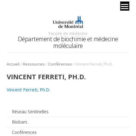
Faculté de médecine
Département de biochimie et médecine
moléculaire
/
/
/
Accueil
Ressources
Conférences
Vincent Ferreti, Ph.D.
VINCENT FERRETI, PH.D.
Vincent Ferreti, Ph.D.
Réseau Sentinelles
Biobars
Conférences