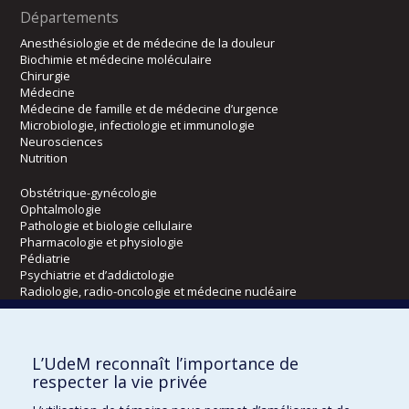
Départements
Anesthésiologie et de médecine de la douleur
Biochimie et médecine moléculaire
Chirurgie
Médecine
Médecine de famille et de médecine d’urgence
Microbiologie, infectiologie et immunologie
Neurosciences
Nutrition
Obstétrique-gynécologie
Ophtalmologie
Pathologie et biologie cellulaire
Pharmacologie et physiologie
Pédiatrie
Psychiatrie et d’addictologie
Radiologie, radio-oncologie et médecine nucléaire
Écoles
L’UdeM reconnaît l’importance de
Kinésiologie et des sciences de l’activité physique
respecter la vie privée
Orthophonie et audiologie