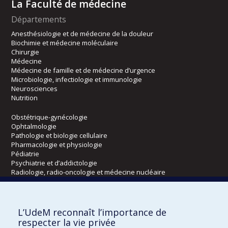
La Faculté de médecine
Départements
Anesthésiologie et de médecine de la douleur
Biochimie et médecine moléculaire
Chirurgie
Médecine
Médecine de famille et de médecine d’urgence
Microbiologie, infectiologie et immunologie
Neurosciences
Nutrition
Obstétrique-gynécologie
Ophtalmologie
Pathologie et biologie cellulaire
Pharmacologie et physiologie
Pédiatrie
Psychiatrie et d’addictologie
Radiologie, radio-oncologie et médecine nucléaire
Écoles
L’UdeM reconnaît l’importance de
Kinésiologie et des sciences de l’activité physique
respecter la vie privée