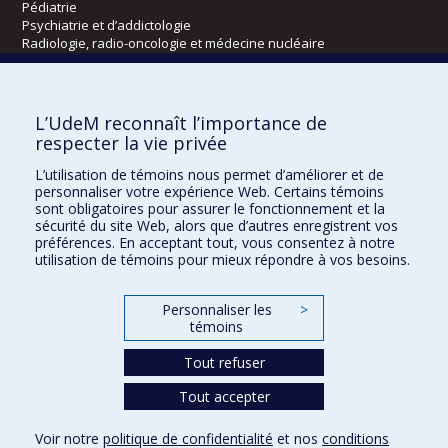
Pédiatrie
Psychiatrie et d’addictologie
Radiologie, radio-oncologie et médecine nucléaire
Écoles
L’UdeM reconnaît l’importance de
Kinésiologie et des sciences de l’activité physique
respecter la vie privée
Orthophonie et audiologie
L’utilisation de témoins nous permet d’améliorer et de
Réadaptation
personnaliser votre expérience Web. Certains témoins
sont obligatoires pour assurer le fonctionnement et la
Directions
sécurité du site Web, alors que d’autres enregistrent vos
préférences. En acceptant tout, vous consentez à notre
DPC
utilisation de témoins pour mieux répondre à vos besoins.
CPASS
Éthique clinique
Personnaliser les
>
témoins
Tout refuser
Tout accepter
Voir notre
politique de confidentialité
et nos
conditions