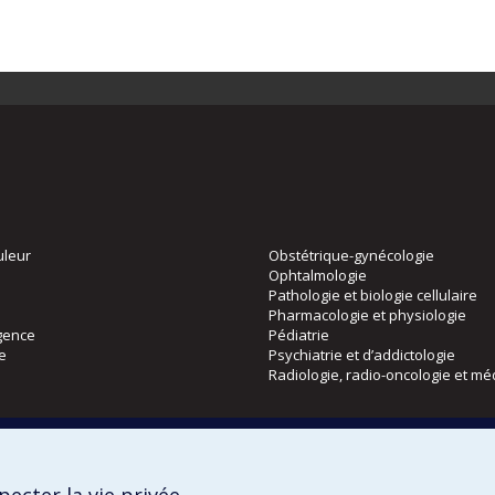
uleur
Obstétrique-gynécologie
Ophtalmologie
Pathologie et biologie cellulaire
Pharmacologie et physiologie
gence
Pédiatrie
ie
Psychiatrie et d’addictologie
Radiologie, radio-oncologie et mé
Directions
 physique
DPC