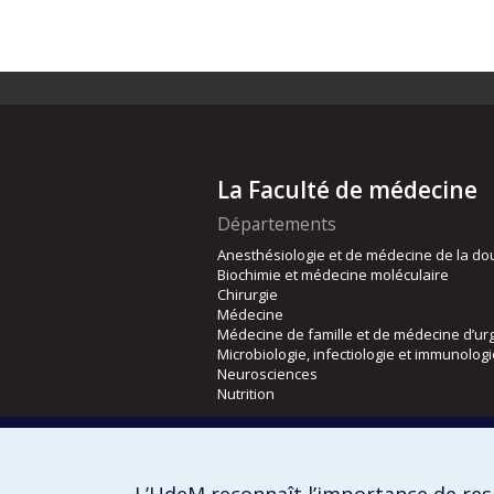
La Faculté de médecine
Départements
Anesthésiologie et de médecine de la do
Biochimie et médecine moléculaire
Chirurgie
Médecine
Médecine de famille et de médecine d’ur
Microbiologie, infectiologie et immunolog
Neurosciences
Nutrition
Écoles
Kinésiologie et des sciences de l’activité