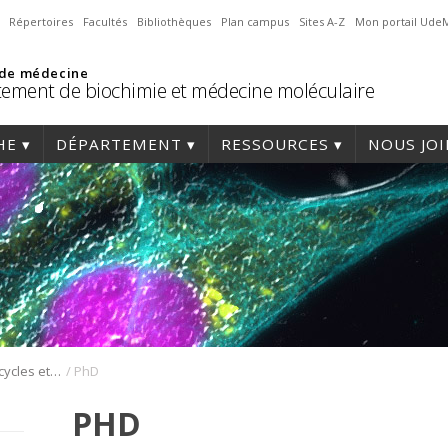
Répertoires
Facultés
Bibliothèques
Plan campus
Sites A-Z
Mon portail Ude
 de médecine
ement de biochimie et médecine moléculaire
HE
DÉPARTEMENT
RESSOURCES
NOUS JO
/
Postes aux 2e, 3e cycles et postdoctorat
PhD
PHD