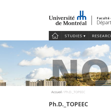
Faculté
Départ
STUDIES
RESEARC
/
Accueil
Ph.D._TOPEEC
Ph.D._TOPEEC