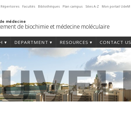
Répertoires
Facultés
Bibliothèques
Plan campus
Sites A-Z
Mon portail UdeM
 de médecine
ement de biochimie et médecine moléculaire
H
DEPARTMENT
RESOURCES
CONTACT U