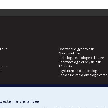
uleur
Obstétrique-gynécologie
Ophtalmologie
Pathologie et biologie cellulaire
Pharmacologie et physiologie
gence
Pédiatrie
ie
Psychiatrie et d’addictologie
Radiologie, radio-oncologie et mé
Directions
 physique
DPC
ecter la vie privée
CPASS
Éthique clinique