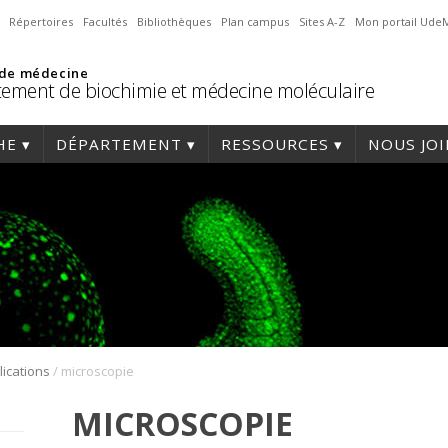
Répertoires
Facultés
Bibliothèques
Plan campus
Sites A-Z
Mon portail Ude
 de médecine
ement de biochimie et médecine moléculaire
HE
DÉPARTEMENT
RESSOURCES
NOUS JO
/
lications
microscopie
MICROSCOPIE