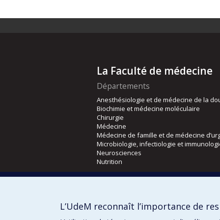
La Faculté de médecine
Départements
Anesthésiologie et de médecine de la do
Biochimie et médecine moléculaire
Chirurgie
Médecine
Médecine de famille et de médecine d’ur
Microbiologie, infectiologie et immunolog
Neurosciences
Nutrition
Écoles
Kinésiologie et des sciences de l’activité
L’UdeM reconnaît l’importance de resp
Orthophonie et audiologie
Réadaptation