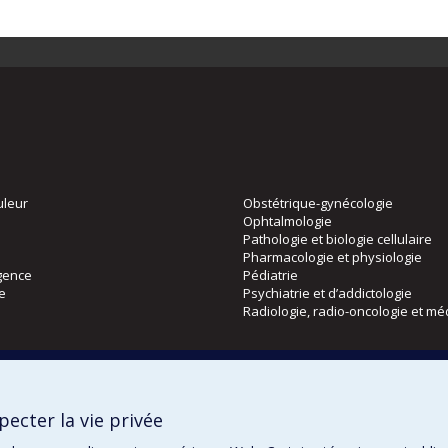
uleur
Obstétrique-gynécologie
Ophtalmologie
Pathologie et biologie cellulaire
Pharmacologie et physiologie
gence
Pédiatrie
ie
Psychiatrie et d’addictologie
Radiologie, radio-oncologie et mé
Directions
 physique
DPC
ecter la vie privée
CPASS
Éthique clinique