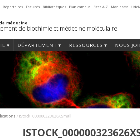
Répertoires
Facultés
Bibliothèques
Plan campus
Sites A-Z
Mon portail Ude
 de médecine
ement de biochimie et médecine moléculaire
HE
DÉPARTEMENT
RESSOURCES
NOUS JO
/
lications
iStock_000000323626XSmall
ISTOCK_000000323626X