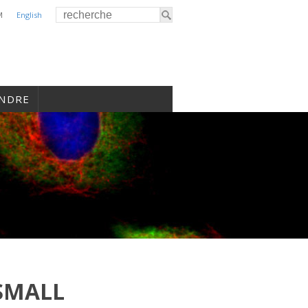
M
English
INDRE
SMALL