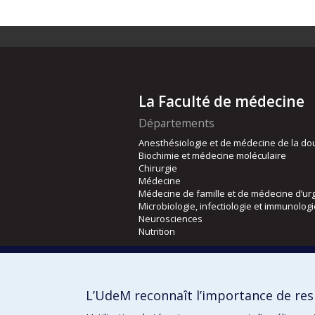
La Faculté de médecine
Départements
Anesthésiologie et de médecine de la do
Biochimie et médecine moléculaire
Chirurgie
Médecine
Médecine de famille et de médecine d’ur
Microbiologie, infectiologie et immunolog
Neurosciences
Nutrition
Écoles
Kinésiologie et des sciences de l’activité
L’UdeM reconnaît l’importance de resp
Orthophonie et audiologie
Réadaptation