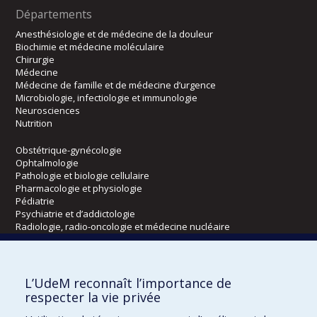
Départements
Anesthésiologie et de médecine de la douleur
Biochimie et médecine moléculaire
Chirurgie
Médecine
Médecine de famille et de médecine d’urgence
Microbiologie, infectiologie et immunologie
Neurosciences
Nutrition
Obstétrique-gynécologie
Ophtalmologie
Pathologie et biologie cellulaire
Pharmacologie et physiologie
Pédiatrie
Psychiatrie et d’addictologie
Radiologie, radio-oncologie et médecine nucléaire
Écoles
L’UdeM reconnaît l’importance de
Kinésiologie et des sciences de l’activité physique
respecter la vie privée
Orthophonie et audiologie