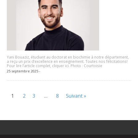
Yani Bouaziz, étudiant au doctorat en biochimie à notre département,
a reçu un prix d’excellence en enseignement. Toutes nos félicitations!
Pour lire l’article complet, cliquer ici. Photo : Courtoisie
25 septembre 2025 -
1
2
3
…
8
Suivant »