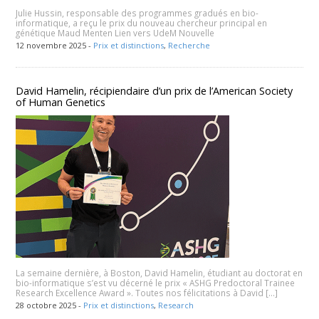
Julie Hussin, responsable des programmes gradués en bio-
informatique, a reçu le prix du nouveau chercheur principal en
génétique Maud Menten Lien vers UdeM Nouvelle
12 novembre 2025 -
Prix et distinctions
,
Recherche
David Hamelin, récipiendaire d’un prix de l’American Society
of Human Genetics
La semaine dernière, à Boston, David Hamelin, étudiant au doctorat en
bio-informatique s’est vu décerné le prix « ASHG Predoctoral Trainee
Research Excellence Award ». Toutes nos félicitations à David […]
28 octobre 2025 -
Prix et distinctions
,
Research