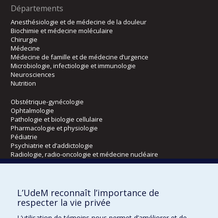
Départements
Anesthésiologie et de médecine de la douleur
Biochimie et médecine moléculaire
Chirurgie
Médecine
Médecine de famille et de médecine d’urgence
Microbiologie, infectiologie et immunologie
Neurosciences
Nutrition
Obstétrique-gynécologie
Ophtalmologie
Pathologie et biologie cellulaire
Pharmacologie et physiologie
Pédiatrie
Psychiatrie et d’addictologie
Radiologie, radio-oncologie et médecine nucléaire
Écoles
L’UdeM reconnaît l’importance de
Kinésiologie et des sciences de l’activité physique
respecter la vie privée
Orthophonie et audiologie
L’utilisation de témoins nous permet d’améliorer et de