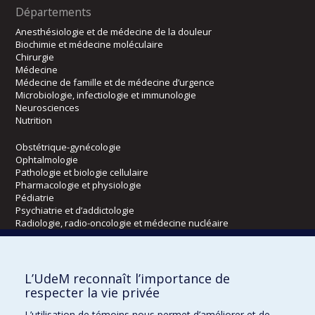
Départements
Anesthésiologie et de médecine de la douleur
Biochimie et médecine moléculaire
Chirurgie
Médecine
Médecine de famille et de médecine d’urgence
Microbiologie, infectiologie et immunologie
Neurosciences
Nutrition
Obstétrique-gynécologie
Ophtalmologie
Pathologie et biologie cellulaire
Pharmacologie et physiologie
Pédiatrie
Psychiatrie et d’addictologie
Radiologie, radio-oncologie et médecine nucléaire
Écoles
L’UdeM reconnaît l’importance de
Kinésiologie et des sciences de l’activité physique
respecter la vie privée
Orthophonie et audiologie
L’utilisation de témoins nous permet d’améliorer et de