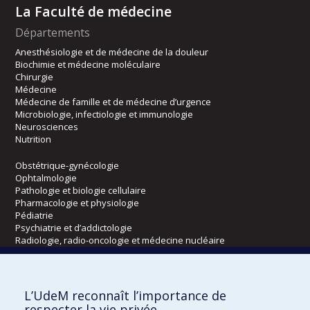
La Faculté de médecine
Départements
Anesthésiologie et de médecine de la douleur
Biochimie et médecine moléculaire
Chirurgie
Médecine
Médecine de famille et de médecine d’urgence
Microbiologie, infectiologie et immunologie
Neurosciences
Nutrition
Obstétrique-gynécologie
Ophtalmologie
Pathologie et biologie cellulaire
Pharmacologie et physiologie
Pédiatrie
Psychiatrie et d’addictologie
Radiologie, radio-oncologie et médecine nucléaire
Écoles
L’UdeM reconnaît l’importance de
Kinésiologie et des sciences de l’activité physique
respecter la vie privée