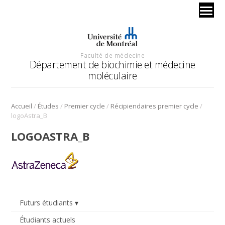
Faculté de médecine
Département de biochimie et médecine
moléculaire
/
/
/
/
Accueil
Études
Premier cycle
Récipiendaires premier cycle
logoAstra_B
LOGOASTRA_B
Futurs étudiants
Étudiants actuels