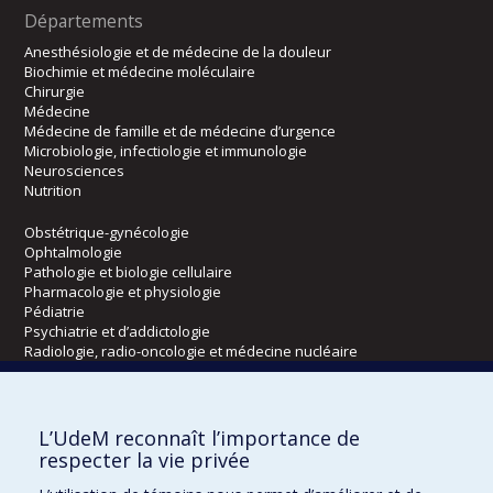
Départements
Anesthésiologie et de médecine de la douleur
Biochimie et médecine moléculaire
Chirurgie
Médecine
Médecine de famille et de médecine d’urgence
Microbiologie, infectiologie et immunologie
Neurosciences
Nutrition
Obstétrique-gynécologie
Ophtalmologie
Pathologie et biologie cellulaire
Pharmacologie et physiologie
Pédiatrie
Psychiatrie et d’addictologie
Radiologie, radio-oncologie et médecine nucléaire
Écoles
L’UdeM reconnaît l’importance de
Kinésiologie et des sciences de l’activité physique
respecter la vie privée
Orthophonie et audiologie