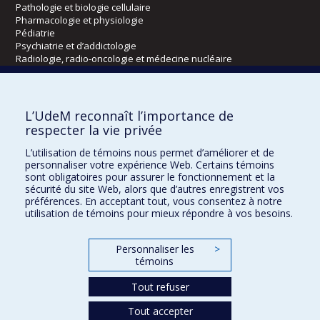
Pathologie et biologie cellulaire
Pharmacologie et physiologie
Pédiatrie
Psychiatrie et d’addictologie
Radiologie, radio-oncologie et médecine nucléaire
Écoles
L’UdeM reconnaît l’importance de
Kinésiologie et des sciences de l’activité physique
respecter la vie privée
Orthophonie et audiologie
L’utilisation de témoins nous permet d’améliorer et de
Réadaptation
personnaliser votre expérience Web. Certains témoins
sont obligatoires pour assurer le fonctionnement et la
Directions
sécurité du site Web, alors que d’autres enregistrent vos
préférences. En acceptant tout, vous consentez à notre
DPC
utilisation de témoins pour mieux répondre à vos besoins.
CPASS
Éthique clinique
Personnaliser les
>
témoins
Tout refuser
Tout accepter