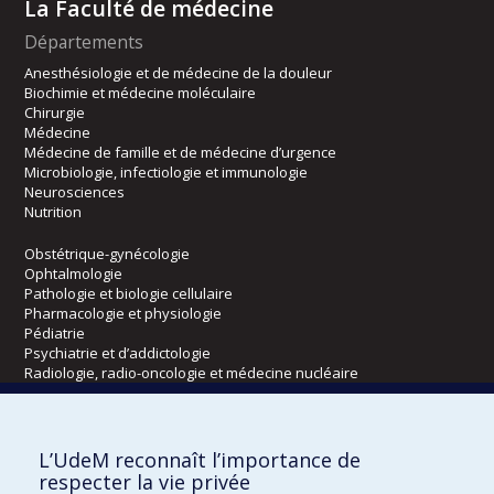
La Faculté de médecine
Départements
Anesthésiologie et de médecine de la douleur
Biochimie et médecine moléculaire
Chirurgie
Médecine
Médecine de famille et de médecine d’urgence
Microbiologie, infectiologie et immunologie
Neurosciences
Nutrition
Obstétrique-gynécologie
Ophtalmologie
Pathologie et biologie cellulaire
Pharmacologie et physiologie
Pédiatrie
Psychiatrie et d’addictologie
Radiologie, radio-oncologie et médecine nucléaire
Écoles
L’UdeM reconnaît l’importance de
Kinésiologie et des sciences de l’activité physique
respecter la vie privée