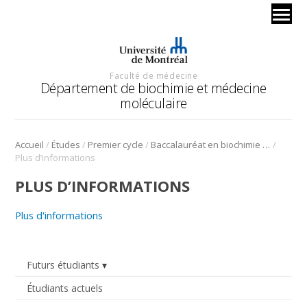
Faculté de médecine
Département de biochimie et médecine
moléculaire
/
/
/
/
Accueil
Études
Premier cycle
Baccalauréat en biochimie et médecine moléculaire
Plus d’informations
PLUS D’INFORMATIONS
Plus d'informations
Futurs étudiants
Étudiants actuels