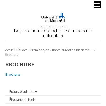
Faculté de médecine
Département de biochimie et médecine
moléculaire
/
/
/
/
Accueil
Études
Premier cycle
Baccalauréat en biochimie et médecine moléculaire
Brochure
BROCHURE
Brochure
Futurs étudiants
Étudiants actuels