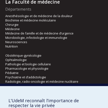
La Faculté de médecine
Départements
Anesthésiologie et de médecine de la douleur
Biochimie et médecine moléculaire
Chirurgie
Médecine
Médecine de famille et de médecine d’urgence
Microbiologie, infectiologie et immunologie
Neurosciences
Nutrition
Obstétrique-gynécologie
Ophtalmologie
Pathologie et biologie cellulaire
Pharmacologie et physiologie
Pédiatrie
Psychiatrie et d’addictologie
Radiologie, radio-oncologie et médecine nucléaire
Écoles
L’UdeM reconnaît l’importance de
Kinésiologie et des sciences de l’activité physique
respecter la vie privée