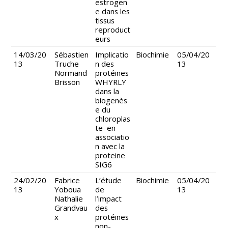
estrogen
e dans les
tissus
reproduct
eurs
14/03/20
Sébastien
Implicatio
Biochimie
05/04/20
13
Truche
n des
13
Normand
protéines
Brisson
WHYRLY
dans la
biogenès
e du
chloroplas
te en
associatio
n avec la
proteine
SIG6
24/02/20
Fabrice
L’étude
Biochimie
05/04/20
13
Yoboua
de
13
Nathalie
l’impact
Grandvau
des
x
protéines
non-