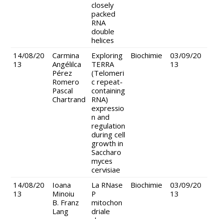
closely
packed
RNA
double
helices
14/08/20
Carmina
Exploring
Biochimie
03/09/20
13
Angélilca
TERRA
13
Pérez
(Telomeri
Romero
c repeat-
Pascal
containing
Chartrand
RNA)
expressio
n and
regulation
during cell
growth in
Saccharo
myces
cervisiae
14/08/20
Ioana
La RNase
Biochimie
03/09/20
13
Minoiu
P
13
B. Franz
mitochon
Lang
driale