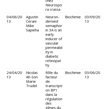
chez
Neurospo
ra crassa
04/06/20
Agustin
Neuron-
Biochimie
03/09/20
13
Cerani
derived
13
Mike
semaphor
Sapieha
in 3A is an
early
inducer of
vascular
permeabil
ity in
diabetic
retinopat
hy
24/04/20
Nicolas
Rôle du
Biochimie
03/06/20
13
Ah-Son
facteur
13
Marie
de
Trudel
transcripti
on BP1
dans la
régulation
des
gènes du