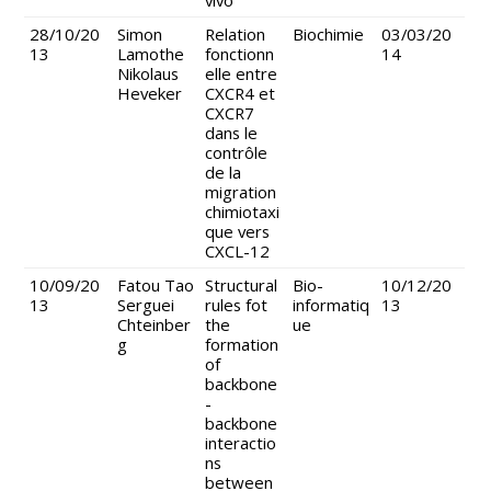
28/10/20
Simon
Relation
Biochimie
03/03/20
13
Lamothe
fonctionn
14
Nikolaus
elle entre
Heveker
CXCR4 et
CXCR7
dans le
contrôle
de la
migration
chimiotaxi
que vers
CXCL-12
10/09/20
Fatou Tao
Structural
Bio-
10/12/20
13
Serguei
rules fot
informatiq
13
Chteinber
the
ue
g
formation
of
backbone
-
backbone
interactio
ns
between