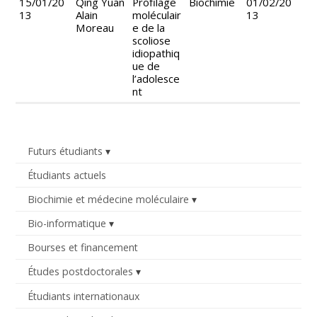
15/01/20
Qing Yuan
Profilage
Biochimie
01/02/20
13
Alain
moléculair
13
Moreau
e de la
scoliose
idiopathiq
ue de
l’adolesce
nt
Futurs étudiants
Étudiants actuels
Biochimie et médecine moléculaire
Bio-informatique
Bourses et financement
Études postdoctorales
Étudiants internationaux