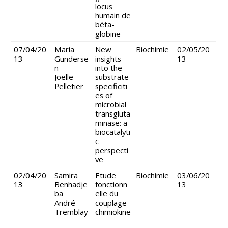
locus
humain de
béta-
globine
07/04/20
Maria
New
Biochimie
02/05/20
13
Gunderse
insights
13
n
into the
Joelle
substrate
Pelletier
specificiti
es of
microbial
transgluta
minase: a
biocatalyti
c
perspecti
ve
02/04/20
Samira
Etude
Biochimie
03/06/20
13
Benhadje
fonctionn
13
ba
elle du
André
couplage
Tremblay
chimiokine
-