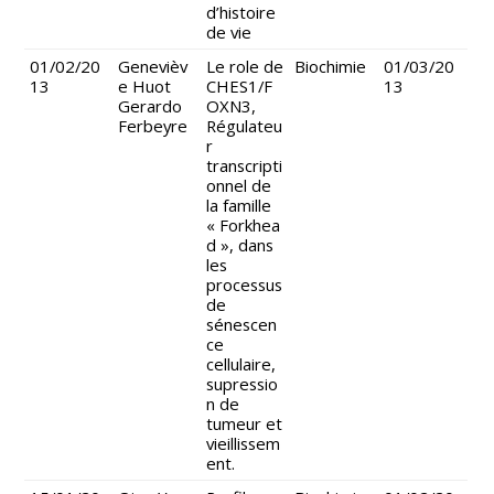
d’histoire
de vie
01/02/20
Genevièv
Le role de
Biochimie
01/03/20
13
e Huot
CHES1/F
13
Gerardo
OXN3,
Ferbeyre
Régulateu
r
transcripti
onnel de
la famille
« Forkhea
d », dans
les
processus
de
sénescen
ce
cellulaire,
supressio
n de
tumeur et
vieillissem
ent.