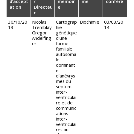
d’accept
/
mémoir
me
conféré
ation
Directeu
e
r
30/10/20
Nicolas
Cartograp
Biochimie
03/03/20
13
Tremblay
hie
14
Gregor
génétique
Andelfing
d’une
er
forme
familiale
autosoma
le
dominant
e
d’anévrys
mes du
septum
inter-
ventriculai
re et de
communic
ations
inter-
ventriculai
res au