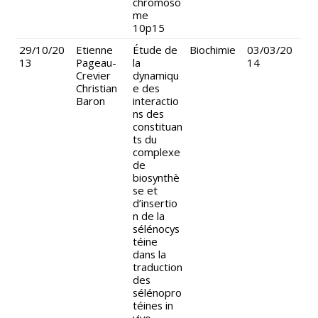
chromoso
me
10p15
29/10/20
Etienne
Étude de
Biochimie
03/03/20
13
Pageau-
la
14
Crevier
dynamiqu
Christian
e des
Baron
interactio
ns des
constituan
ts du
complexe
de
biosynthè
se et
d’insertio
n de la
sélénocys
téine
dans la
traduction
des
sélénopro
téines in
vivo