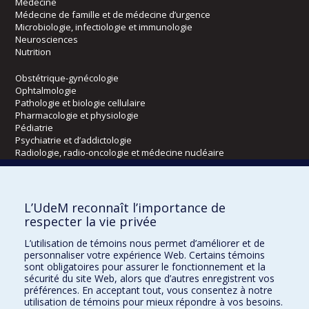
Médecine
Médecine de famille et de médecine d’urgence
Microbiologie, infectiologie et immunologie
Neurosciences
Nutrition
Obstétrique-gynécologie
Ophtalmologie
Pathologie et biologie cellulaire
Pharmacologie et physiologie
Pédiatrie
Psychiatrie et d’addictologie
Radiologie, radio-oncologie et médecine nucléaire
Écoles
L’UdeM reconnaît l’importance de
Kinésiologie et des sciences de l’activité physique
respecter la vie privée
Orthophonie et audiologie
L’utilisation de témoins nous permet d’améliorer et de
Réadaptation
personnaliser votre expérience Web. Certains témoins
sont obligatoires pour assurer le fonctionnement et la
Directions
sécurité du site Web, alors que d’autres enregistrent vos
préférences. En acceptant tout, vous consentez à notre
DPC
utilisation de témoins pour mieux répondre à vos besoins.
CPASS