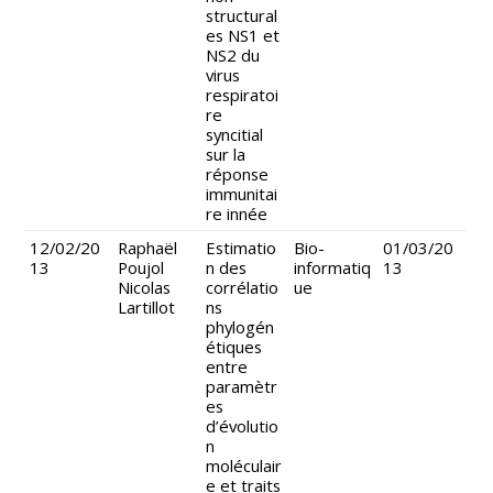
structural
es NS1 et
NS2 du
virus
respiratoi
re
syncitial
sur la
réponse
immunitai
re innée
12/02/20
Raphaël
Estimatio
Bio-
01/03/20
13
Poujol
n des
informatiq
13
Nicolas
corrélatio
ue
Lartillot
ns
phylogén
étiques
entre
paramètr
es
d’évolutio
n
moléculair
e et traits